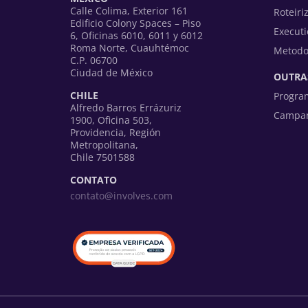
Calle Colima, Exterior 161
Roteiri
Edificio Colony Spaces – Piso
Executi
6, Oficinas 6010, 6011 y 6012
Roma Norte, Cuauhtémoc
Metodo
C.P. 06700
Ciudad de México
OUTRA
CHILE
Progra
Alfredo Barros Errázuriz
Campan
1900, Oficina 503,
Providencia, Región
Metropolitana,
Chile 7501588
CONTATO
contato@involves.com