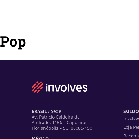
Pop
BRASIL
/ Sede
SOLUÇÕ
Av. Patrício Caldeira de
Involve
Andrade, 1156 – Capoeiras,
Loja Pe
Florianópolis – SC, 88085-150
Reconh
MÉXICO