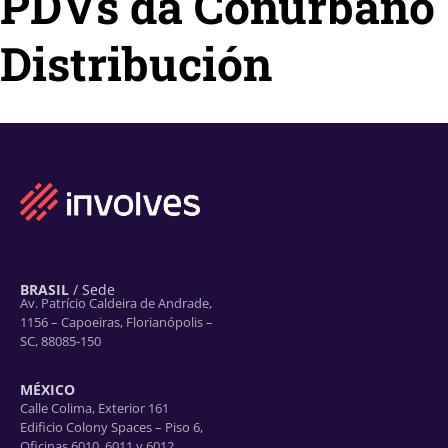
PDVs da Conurbano
Distribución
BRASIL
/ Sede
Av. Patrício Caldeira de Andrade,
1156 – Capoeiras, Florianópolis –
SC, 88085-150
MÉXICO
Calle Colima, Exterior 161
Edificio Colony Spaces – Piso 6,
Oficinas 6010, 6011 y 6012