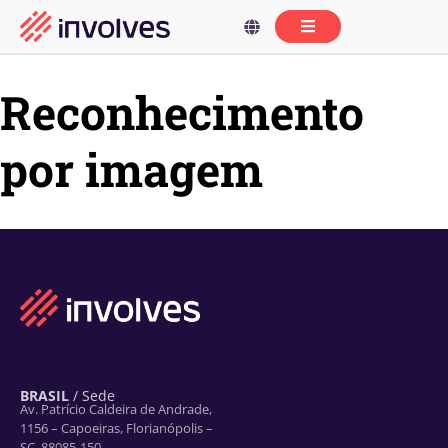
Reconhecimento
por imagem
BRASIL
/ Sede
Av. Patrício Caldeira de Andrade,
1156 – Capoeiras, Florianópolis –
SC, 88085-150