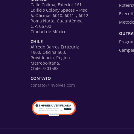
Calle Colima, Exterior 161
Roteiri
Edificio Colony Spaces – Piso
Executi
6, Oficinas 6010, 6011 y 6012
Roma Norte, Cuauhtémoc
Metodo
C.P. 06700
Ciudad de México
OUTRA
CHILE
Progra
Alfredo Barros Errázuriz
Campan
1900, Oficina 503,
Providencia, Región
Metropolitana,
Chile 7501588
CONTATO
contato@involves.com