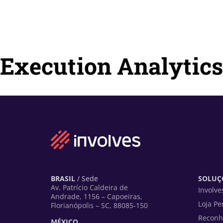
Execution Analytics
BRASIL
/ Sede
SOLUÇÕ
Av. Patrício Caldeira de
Involve
Andrade, 1156 – Capoeiras,
Loja Pe
Florianópolis – SC, 88085-150
Reconh
MÉXICO