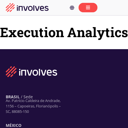
Execution Analytics
BRASIL
/ Sede
Av. Patrício Caldeira de Andrade,
1156 – Capoeiras, Florianópolis –
SC, 88085-150
MÉXICO